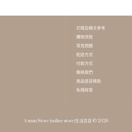
[中號]（象牙色）
HK$196
尺碼及韓文參考
購物流程
常見問題
配送方式
付款方式
聯絡我們
商品退貨條款
【日本直送】Tokyo
Shibuya Pouch - 單色藝術
私隱政策
肩背包 [單肩包] （象牙色）
HK$272
A-mun Store |online store|生活百貨 © 2026